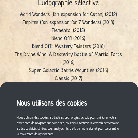
Ludographie sélective
World Wonders (fan expansion for Catan) (2012)
Empires (fan expansion for 7 Wonders) (2013)
Elemental (2015)
Blend Off! (2016)
Blend Off!: Mystery Twisters (2016)
The Divine Wind: A Dexterity Battle of Martial Farts
(2016)
Super Galactic Battle Mounties (2016)
Classix (2017)
Codenames: Duet (2017)
Smoothie Kaboom! (2017)
Christmas Lights: A Card Game (2018)
Nous utilisons des cookies
Codenames: Harry Potter (2018)
Nous utilisons des cookies et d'autres technologies de suivi pour améliorer votre
expérience de navigation sur notre site, pour vous montrer un contenu personnalisé
Cette fiche vous a plu ? Partagez-la !
et des publicités ciblées, pour analyser le trafic de notre site et pour comprendre
la provenance de nos visiteurs.