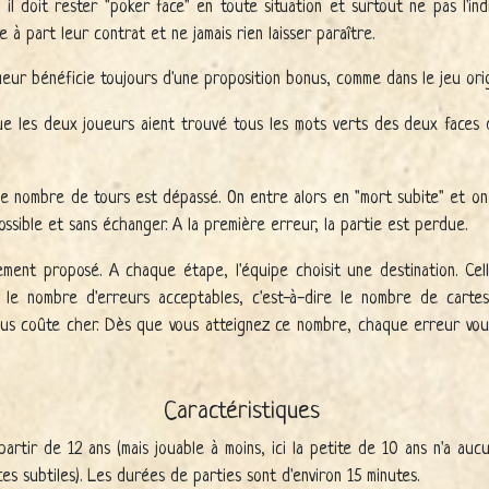
is il doit rester "poker face" en toute situation et surtout ne pas l'ind
e à part leur contrat et ne jamais rien laisser paraître.
oueur bénéficie toujours d'une proposition bonus, comme dans le jeu orig
ue les deux joueurs aient trouvé tous les mots verts des deux faces 
i le nombre de tours est dépassé. On entre alors en "mort subite" et 
ossible et sans échanger. A la première erreur, la partie est perdue.
ent proposé. A chaque étape, l'équipe choisit une destination. Cel
e le nombre d'erreurs acceptables, c'est-à-dire le nombre de cart
ous coûte cher. Dès que vous atteignez ce nombre, chaque erreur vo
Caractéristiques
partir de 12 ans (mais jouable à moins, ici la petite de 10 ans n'a auc
es subtiles). Les durées de parties sont d'environ 15 minutes.