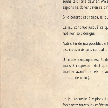
souhaitait faire deviner... Ma
espions ne doivent rien se dir
Si le contrat est rempli, le j
Le jeu continue jusqu'à ce q
mot noir soit désigné.
Autre fin de jeu possible : s
des mots, mais sans contrat p
Un mode campagne est égalem
tours à respecter, ainsi qu
toucher avant que cela ne v
un tour de moins).
Le jeu accueille 2 espions à 
forcément toutes les référenc