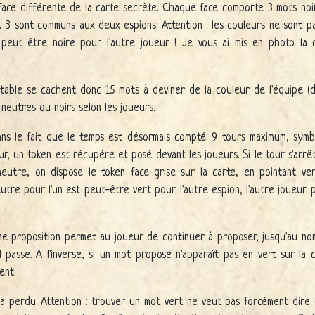
face différente de la carte secrète. Chaque face comporte 3 mots noir
s, 3 sont communs aux deux espions. Attention : les couleurs ne sont 
peut être noire pour l'autre joueur ! Je vous ai mis en photo la 
la table se cachent donc 15 mots à deviner de la couleur de l'équipe 
neutres ou noirs selon les joueurs.
ns le fait que le temps est désormais compté. 9 tours maximum, symbo
r, un token est récupéré et posé devant les joueurs. Si le tour s'arrê
eutre, on dispose le token face grise sur la carte, en pointant ver
eutre pour l'un est peut-être vert pour l'autre espion, l'autre joueu
e proposition permet au joueur de continuer à proposer, jusqu'au n
il passe. A l'inverse, si un mot proposé n'apparaît pas en vert sur la 
ent.
e a perdu. Attention : trouver un mot vert ne veut pas forcément dire q