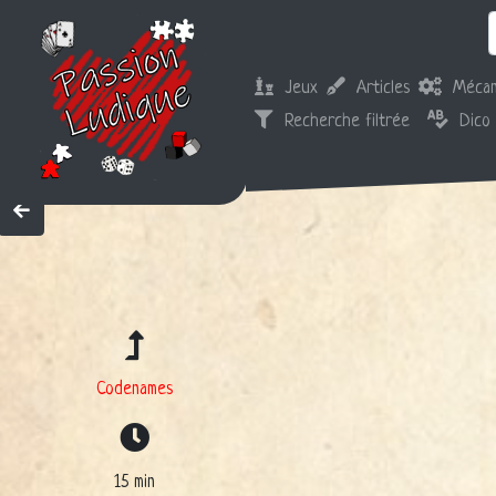
Jeux
Articles
Mécan
Recherche filtrée
Dico
Codenames
15 min