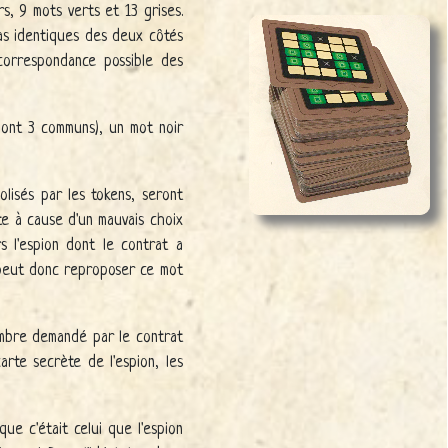
s, 9 mots verts et 13 grises.
pas identiques des deux côtés
correspondance possible des
(dont 3 communs), un mot noir
lisés par les tokens, seront
te à cause d'un mauvais choix
s l'espion dont le contrat a
r peut donc reproposer ce mot
ombre demandé par le contrat
carte secrète de l'espion, les
ue c'était celui que l'espion