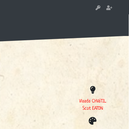
Vlaada CHVáTIL
Scot EATON