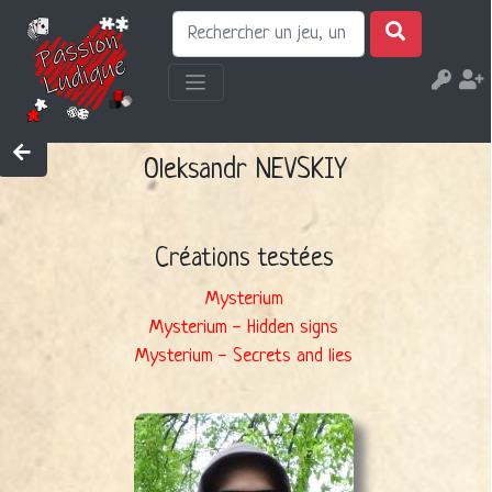
Oleksandr NEVSKIY
Créations testées
Mysterium
Mysterium - Hidden signs
Mysterium - Secrets and lies