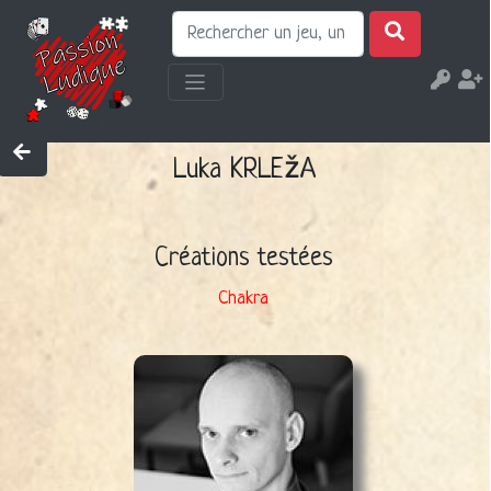
Luka KRLEžA
Créations testées
Chakra