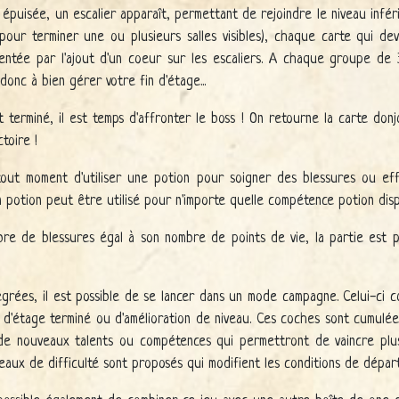
 épuisée, un escalier apparaît, permettant de rejoindre le niveau infér
our terminer une ou plusieurs salles visibles), chaque carte qui de
entée par l'ajout d'un coeur sur les escaliers. A chaque groupe de
 donc à bien gérer votre fin d'étage...
 terminé, il est temps d'affronter le boss ! On retourne la carte don
ctoire !
 tout moment d'utiliser une potion pour soigner des blessures ou e
potion peut être utilisé pour n'importe quelle compétence potion disp
re de blessures égal à son nombre de points de vie, la partie est pe
égrées, il est possible de se lancer dans un mode campagne. Celui-ci c
 d'étage terminé ou d'amélioration de niveau. Ces coches sont cumulée
de nouveaux talents ou compétences qui permettront de vaincre plus
iveaux de difficulté sont proposés qui modifient les conditions de dépar