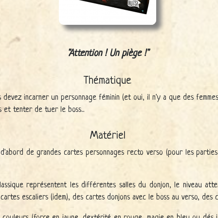
Attention ! Un piège !
Thématique
evez incarner un personnage féminin (et oui, il n'y a que des femmes..
 et tenter de tuer le boss...
Matériel
d'abord de grandes cartes personnages recto verso (pour les parties
assique représentent les différentes salles du donjon, le niveau atte
cartes escaliers (idem), des cartes donjons avec le boss au verso, des
 couleurs (force en jaune, dextérité en rouge, magie en bleu ou dés j