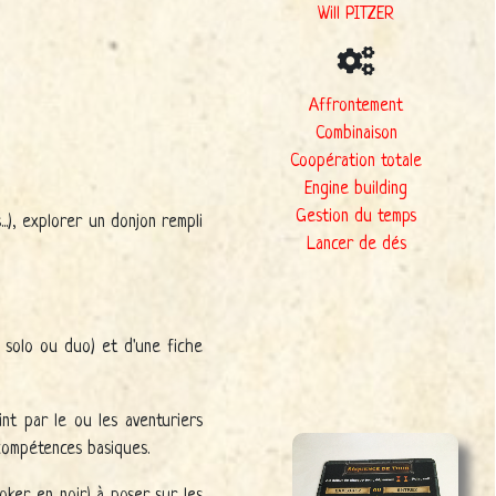
Will PITZER
Affrontement
Combinaison
Coopération totale
Engine building
Gestion du temps
.), explorer un donjon rempli
Lancer de dés
 solo ou duo) et d'une fiche
int par le ou les aventuriers
 compétences basiques.
oker en noir) à poser sur les