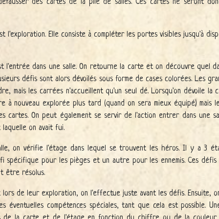
défausser des cartes de la pile de salles. Ces cartes ne seront donc
t l'exploration. Elle consiste à compléter les portes visibles jusqu'à d
t l'entrée dans une salle. On retourne la carte et on découvre quel dan
usieurs défis sont alors dévoilés sous forme de cases colorées. Les gra
e, mais les carrées n'accueillent qu'un seul dé. Lorsqu'on dévoile la c
tre à nouveau explorée plus tard (quand on sera mieux équipé) mais l
es cartes. On peut également se servir de l'action entrer dans une s
 laquelle on avait fui.
alle, on vérifie l'étage dans lequel se trouvent les héros. Il y a 3 
 spécifique pour les pièges et un autre pour les ennemis. Ces défis s
t être résolus.
lors de leur exploration, on l'effectue juste avant les défis. Ensuite, o
s éventuelles compétences spéciales, tant que cela est possible. Une 
is de la carte et de l'étage en fonction du chiffre ou de la coule