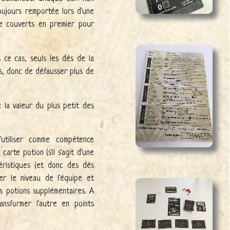
oujours remportée lors d'une
tre couverts en premier pour
 ce cas, seuls les dés de la
ps, donc de défausser plus de
 la valeur du plus petit des
'utiliser comme compétence
arte potion (s'il s'agit d'une
éristiques (et donc des dés
er le niveau de l'équipe et
s potions supplémentaires. A
ansformer l'autre en points