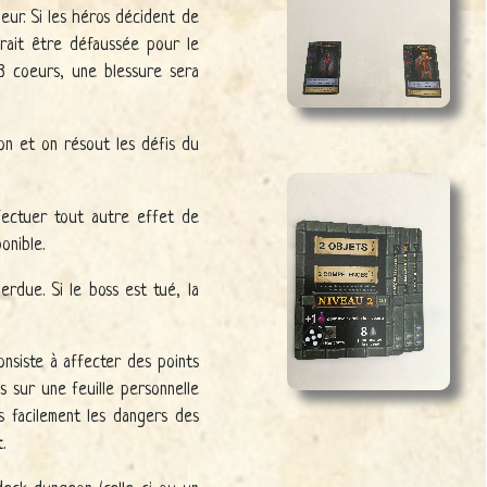
ieur. Si les héros décident de
vrait être défaussée pour le
 3 coeurs, une blessure sera
jon et on résout les défis du
ffectuer tout autre effet de
onible.
rdue. Si le boss est tué, la
onsiste à affecter des points
s sur une feuille personnelle
 facilement les dangers des
t.