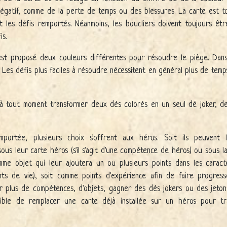
égatif, comme de la perte de temps ou des blessures. La carte est t
nt les défis remportés. Néanmoins, les boucliers doivent toujours ê
is.
 est proposé deux couleurs différentes pour résoudre le piège. Dans
. Les défis plus faciles à résoudre nécessitent en général plus de tem
à tout moment transformer deux dés colorés en un seul dé joker, de
mportée, plusieurs choix s'offrent aux héros. Soit ils peuvent l
ous leur carte héros (s'il s'agit d'une compétence de héros) ou sous la c
mme objet qui leur ajoutera un ou plusieurs points dans les caract
ts de vie), soit comme points d'expérience afin de faire progress
r plus de compétences, d'objets, gagner des dés jokers ou des jeton
sible de remplacer une carte déjà installée sur un héros pour tr