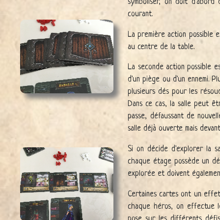
symboliser, on doit d'abord 
courant.
La première action possible es
au centre de la table.
La seconde action possible es
d'un piège ou d'un ennemi. Pl
plusieurs dés pour les résoudr
Dans ce cas, la salle peut ê
passe, défaussant de nouvell
salle déjà ouverte mais devant
Si on décide d'explorer la s
chaque étage possède un défi
explorée et doivent égalemen
Certaines cartes ont un effet 
chaque héros, on effectue le
pose sur les différents déf