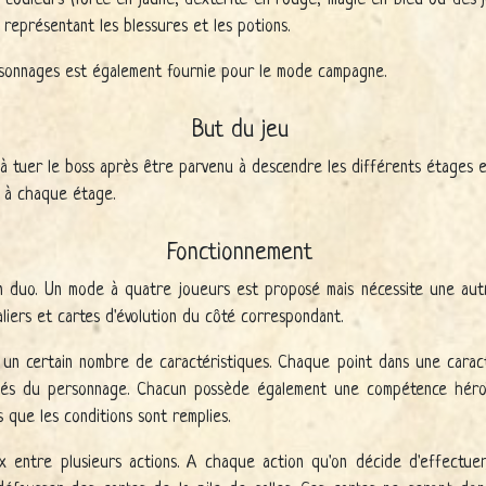
 représentant les blessures et les potions.
rsonnages est également fournie pour le mode campagne.
But du jeu
à tuer le boss après être parvenu à descendre les différents étages en
s à chaque étage.
Fonctionnement
n duo. Un mode à quatre joueurs est proposé mais nécessite une autr
liers et cartes d'évolution du côté correspondant.
n certain nombre de caractéristiques. Chaque point dans une caract
dés du personnage. Chacun possède également une compétence hér
s que les conditions sont remplies.
x entre plusieurs actions. A chaque action qu'on décide d'effectue