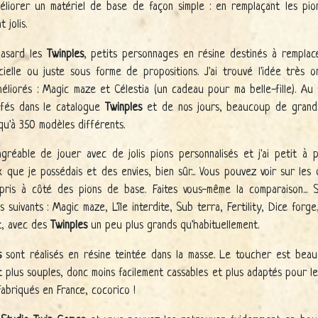
éliorer un matériel de base de façon simple : en remplaçant les pi
 jolis.
hasard les
Twinples
, petits personnages en résine destinés à remplace
cielle ou juste sous forme de propositions. J'ai trouvé l'idée très 
améliorés : Magic maze et Célestia (un cadeau pour ma belle-fille). A
ffés dans le catalogue
Twinples
et de nos jours, beaucoup de grands
qu'à 350 modèles différents.
gréable de jouer avec de jolis pions personnalisés et j'ai petit à p
 que je possédais et des envies, bien sûr... Vous pouvez voir sur les
pris à côté des pions de base. Faites vous-même la comparaison... 
s suivants : Magic maze, L'île interdite, Sub terra, Fertility, Dice forge
st, avec des
Twinples
un peu plus grands qu'habituellement.
s
sont réalisés en résine teintée dans la masse. Le toucher est bea
nt plus souples, donc moins facilement cassables et plus adaptés pour le
abriqués en France, cocorico !