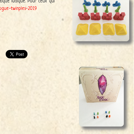
ique ludique. Pour ceux qui
logue-twinples-2019