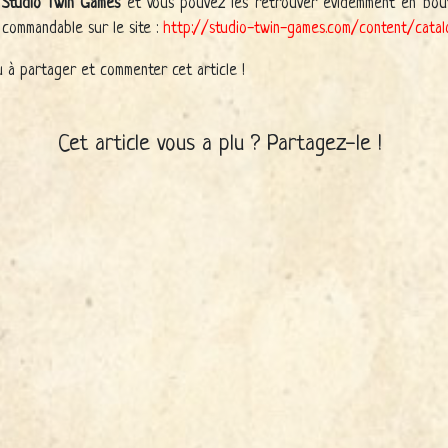
r
Studio Twin Games
et vous pouvez les retrouver évidemment en bout
 commandable sur le site :
http://studio-twin-games.com/content/cata
u à partager et commenter cet article !
Cet article vous a plu ? Partagez-le !