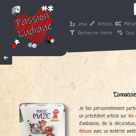
Jeux
Articles
Mécan
Recherche filtrée
Dico
Connaissez
Je fais personnellement part
un précédent article sur
les 
d'ambiance, de la décoration
deluxe
avec un matériel améli