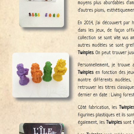
moyens plus abordables d'am
d'autres pions, esthétiquement
En 2014, j'ai découvert par 
dans les jeux, de façon offi
collection se sont vite vus 
autres modèles se sont gre
Twinples
. On peut trouver jus
Personnellement, je trouve a
Twinples
en fonction des jeux
montre différents modèles, 
retrouver les titres classique
dernier en date : Living fore
Côté fabrication, les
Twinple
figurines plastiques et ils so
également, les
Twinples
sont f