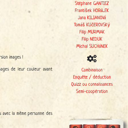
Stéphane GANTIEZ
František HORáLEK
Jana KILIANOVá
Tomáš KUčEROVSKý
Filip MURMAK
Filip NEDUK
Michal SUCHáNEK
rsion images !
mages de leur couleur avant
Combinaison
Enquête / déduction
Quizz ou connaissances
Semi-coopération
ais avec la même personne des