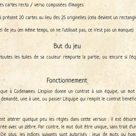
es cartes recto / verso composées d'images.
 présent 20 cartes au lieu des 25 originelles (cela devient un rectangl
el de jeu (en même temps, on ne l'utilisait pas, ce n'est pas un manque)
But du jeu
outes les tuiles de sa couleur remporte la partie, ou encore si l'éq
Fonctionnement
ique à Codenames. L'espion donne un contrat à son équipe, un mot e
demandé, une à une, ou passer. L'équipe qui remplit le contrat bénéfic
ent altérer quelque peu les règles dans cette version : il est désorm
trée avec un zèbre. Par contre, le mot doit être unique, sans trait d'u
). De plus, les indices suivants sont autorisés : jeux de mots ou hom