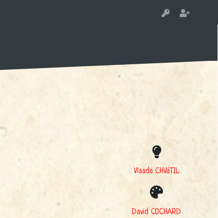
Vlaada CHVáTIL
David COCHARD