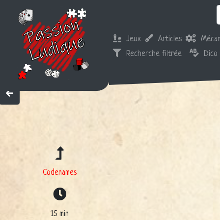
Jeux
Articles
Mécan
Recherche filtrée
Dico
Codenames
15 min