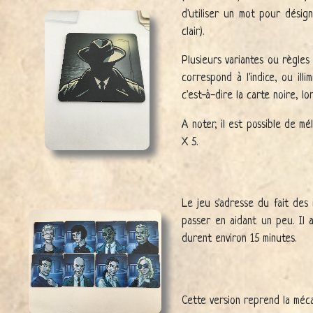
d'utiliser un mot pour désig
clair).
Plusieurs variantes ou règles
correspond à l'indice, ou ill
c'est-à-dire la carte noire, l
A noter, il est possible de m
X 5.
Le jeu s'adresse du fait des 
passer en aidant un peu. Il 
durent environ 15 minutes.
Cette version reprend la méca