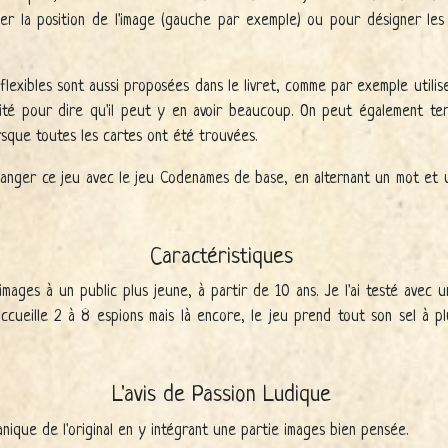
ner la position de l'image (gauche par exemple) ou pour désigner le
 flexibles sont aussi proposées dans le livret, comme par exemple utili
imité pour dire qu'il peut y en avoir beaucoup. On peut également term
orsque toutes les cartes ont été trouvées.
élanger ce jeu avec le jeu Codenames de base, en alternant un mot et 
Caractéristiques
images à un public plus jeune, à partir de 10 ans. Je l'ai testé avec 
accueille 2 à 8 espions mais là encore, le jeu prend tout son sel à p
L'avis de Passion Ludique
nique de l'original en y intégrant une partie images bien pensée.